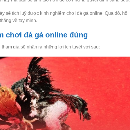
 sẽ tích luỹ được kinh nghiệm chơi đá gà online. Qua đó, hội 
thắng về tay mình.
m chơi đá gà online đúng
ham gia sẽ nhận ra những lợi ích tuyệt vời sau: