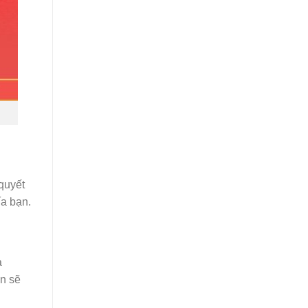
quyết
ía bạn.
à
ạn sẽ