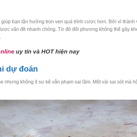
 giúp bạn tận hưởng trọn vẹn quá trình cược hơn. Bởi vì thành 
t được vấn đề nhanh chóng. Từ đó đối phương không thể gây kh
.
nline
uy tín và HOT hiện nay
hi dự đoán
e nhưng không ít sư kê vẫn phạm sai lầm. Một vài sai sót mà hộ