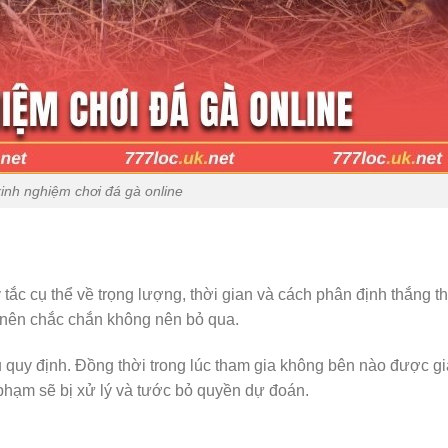
inh nghiệm chơi đá gà online
 tắc cụ thể về trọng lượng, thời gian và cách phân định thắng t
 nên chắc chắn không nên bỏ qua.
 quy định. Đồng thời trong lúc tham gia không bên nào được gi
phạm sẽ bị xử lý và tước bỏ quyền dự đoán.