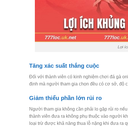
Lợi í
Tăng xác suất thắng cuộc
Đối với thành viên có kinh nghiệm chơi đá gà on
định mà người tham gia chọn đều có cơ sở, độ c
Giảm thiểu phần lớn rủi ro
Người tham gia không cần phải lo gặp rủi ro nế
thành viên đưa ra không phụ thuộc vào người kh
loại trừ được khả năng thua lỗ nặng khi đưa ra q