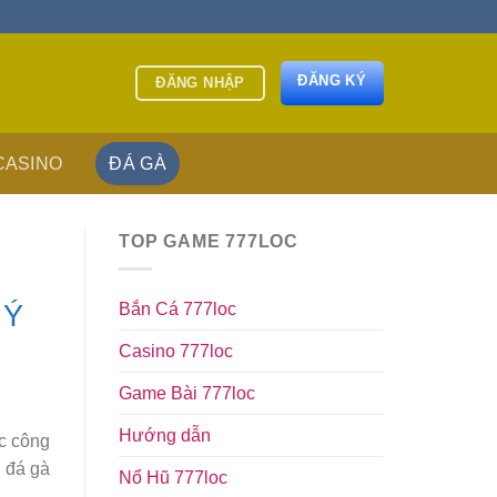
ĐĂNG KÝ
ĐĂNG NHẬP
CASINO
ĐÁ GÀ
TOP GAME 777LOC
 Ý
Bắn Cá 777loc
Casino 777loc
Game Bài 777loc
Hướng dẫn
ác công
n đá gà
Nổ Hũ 777loc