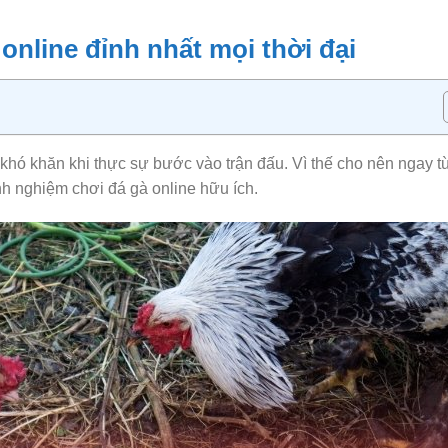
online đỉnh nhất mọi thời đại
khó khăn khi thực sự bước vào trận đấu. Vì thế cho nên ngay t
inh nghiệm chơi đá gà online hữu ích.