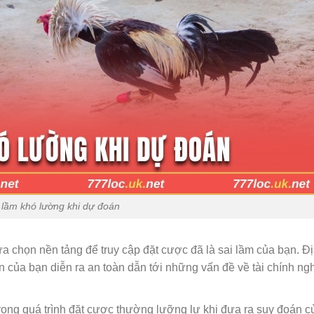
 lầm khó lường khi dự đoán
lựa chọn nền tảng để truy cập đặt cược đã là sai lầm của bạn. Đị
n của bạn diễn ra an toàn dẫn tới những vấn đề về tài chính ng
trong quá trình đặt cược thường lưỡng lự khi đưa ra suy đoán c