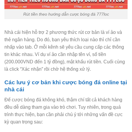
Rút tiền theo hướng dẫn cược bóng đá 777loc
Nhà cái hiện hỗ trợ 2 phương thức rút cơ bản là ví ảo và
thẻ ngân hàng. Do đó, bạn yêu thích loại nào thì chỉ cần
nhấp vào tab. Ở mỗi kênh sẽ yêu cầu cung cấp các thông
tin khác nhau. Ví dụ ví ảo cần nhập tên ví, số tiền
(200.000VND đến 1 tỷ đồng), mật khẩu rút tiền. Cuối cùng
là click “Xác nhận” rồi chờ hệ thống xử lý.
Các lưu ý cơ bản khi cược bóng đá online tại
nhà cái
Để cược bóng đá không khó, thậm chí tất cả khách hàng
đều dễ dàng tham gia vào trò chơi. Tuy nhiên, trong quá
trình thực hiện, bạn cần phải chú ý tới những vấn đề cực
kỳ quan trọng sau: