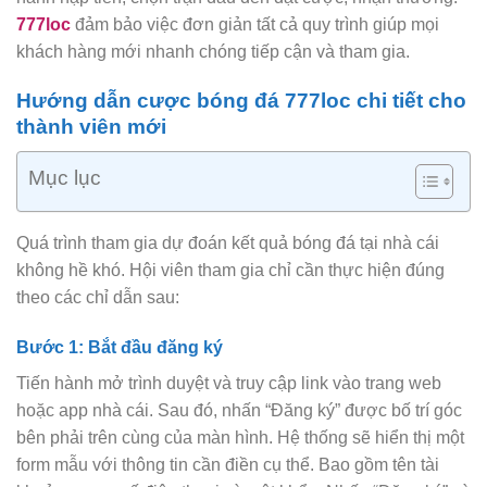
777loc
đảm bảo việc đơn giản tất cả quy trình giúp mọi
khách hàng mới nhanh chóng tiếp cận và tham gia.
Hướng dẫn cược bóng đá 777loc chi tiết cho
thành viên mới
Mục lục
Quá trình tham gia dự đoán kết quả bóng đá tại nhà cái
không hề khó. Hội viên tham gia chỉ cần thực hiện đúng
theo các chỉ dẫn sau:
Bước 1: Bắt đầu đăng ký
Tiến hành mở trình duyệt và truy cập link vào trang web
hoặc app nhà cái. Sau đó, nhấn “Đăng ký” được bố trí góc
bên phải trên cùng của màn hình. Hệ thống sẽ hiển thị một
form mẫu với thông tin cần điền cụ thể. Bao gồm tên tài