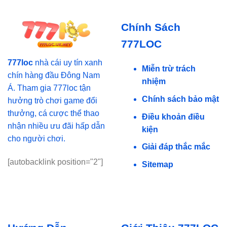
Tại
Website
777loc
Chính Sách
777LOC
777loc
nhà cái uy tín xanh
Miễn trừ trách
chín hàng đầu Đông Nam
nhiệm
Á. Tham gia 777loc tận
Chính sách bảo mật
hưởng trò chơi game đổi
thưởng, cá cược thể thao
Điều khoản điều
nhận nhiều ưu đãi hấp dẫn
kiện
cho người chơi.
Giải đáp thắc mắc
[autobacklink position="2"]
Sitemap