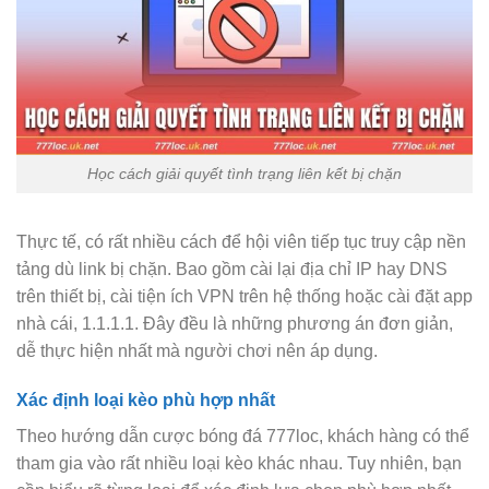
Học cách giải quyết tình trạng liên kết bị chặn
Thực tế, có rất nhiều cách để hội viên tiếp tục truy cập nền
tảng dù link bị chặn. Bao gồm cài lại địa chỉ IP hay DNS
trên thiết bị, cài tiện ích VPN trên hệ thống hoặc cài đặt app
nhà cái, 1.1.1.1. Đây đều là những phương án đơn giản,
dễ thực hiện nhất mà người chơi nên áp dụng.
Xác định loại kèo phù hợp nhất
Theo hướng dẫn cược bóng đá 777loc, khách hàng có thể
tham gia vào rất nhiều loại kèo khác nhau. Tuy nhiên, bạn