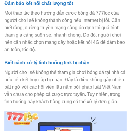
Đảm bảo kết nối chất lượng tốt
Mọi thao tác theo hướng dẫn cược bóng đá 777loc của
người chơi sẽ không thành công nếu internet bị lỗi. Cần
biết rằng, đường truyền mạng càng ổn định thì quá trình
tham gia càng suôn sẻ, nhanh chóng. Do đó, người chơi
nên cân nhắc chọn mạng dây hoặc kết nối 4G để đảm bảo
an toàn, tốc độ.
Biết cách xử lý tình huống link bị chặn
Người chơi sẽ không thể tham gia chơi bóng đá tại nhà cái
nếu liên kết truy cập bị chặn. Đây là điều không gây nhiều
bất ngờ với các hội viên lâu năm bởi pháp luật Việt Nam
vẫn chưa cho phép cá cược trực tuyến. Tuy nhiên, trong
tình huống này khách hàng cũng có thể xử lý đơn giản.