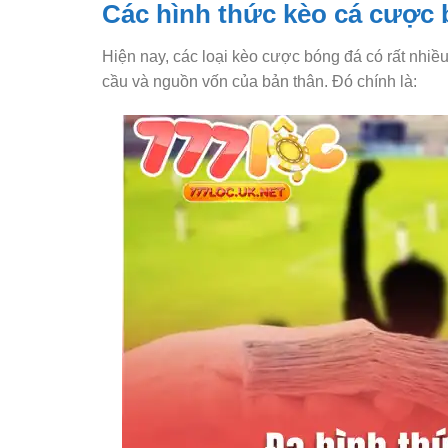
Các hình thức kèo cá cược 
Hiện nay, các loại kèo cược bóng đá có rất nhi
cầu và nguồn vốn của bản thân. Đó chính là: