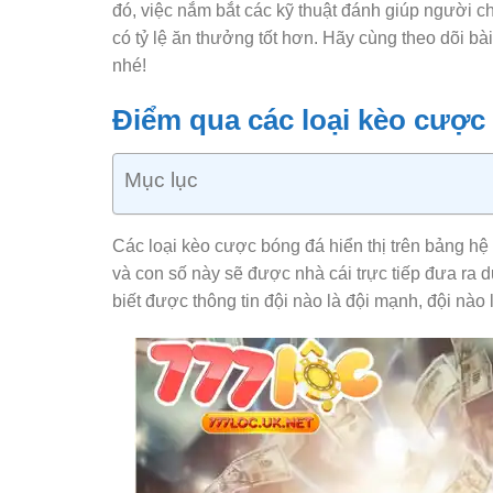
đó, việc nắm bắt các kỹ thuật đánh giúp người c
có tỷ lệ ăn thưởng tốt hơn. Hãy cùng theo dõi bà
nhé!
Điểm qua các loại kèo cược 
Mục lục
Các loại kèo cược bóng đá hiển thị trên bảng hệ
và con số này sẽ được nhà cái trực tiếp đưa ra d
biết được thông tin đội nào là đội mạnh, đội nào 