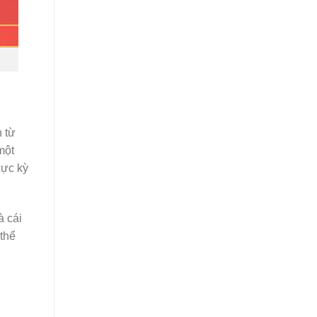
 từ
một
cực kỳ
à cái
 thể