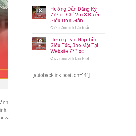
Kinh
Gọn
Nghiệm
Và
Hướng Dẫn Đăng Ký
18
Chơi
An
777loc Chỉ Với 3 Bước
Th6
Đá
Toàn
Siêu Đơn Giản
Gà
100%
ở
Chức năng bình luận bị tắt
Online
Hướng
Cực
Dẫn
Hay
Hướng Dẫn Nạp Tiền
18
Đăng
Và
Siêu Tốc, Bảo Mật Tại
Th6
Ký
Những
Website 777loc
777loc
Điều
ở
Chức năng bình luận bị tắt
Chỉ
Lưu
Hướng
Với
Ý
Dẫn
3
Nạp
Bước
[autobacklink position="4"]
Tiền
Siêu
Siêu
Đơn
Tốc,
Giản
Bảo
Mật
đánh
Tại
ịnh
Website
777loc
ai và