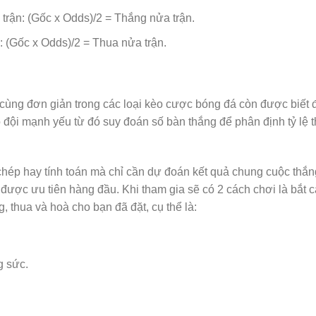
trận: (Gốc x Odds)/2 = Thắng nửa trận.
: (Gốc x Odds)/2 = Thua nửa trận.
cùng đơn giản trong các loại kèo cược bóng đá còn được biết 
o đội mạnh yếu từ đó suy đoán số bàn thắng để phân định tỷ lệ 
chép hay tính toán mà chỉ cần dự đoán kết quả chung cuộc thắn
 được ưu tiên hàng đầu. Khi tham gia sẽ có 2 cách chơi là bắt c
, thua và hoà cho bạn đã đặt, cụ thể là:
g sức.