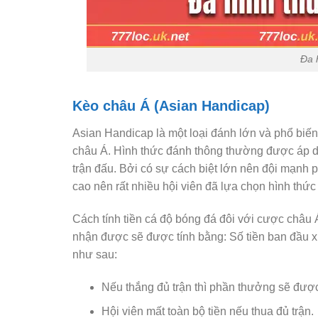
Đa 
Kèo châu Á (Asian Handicap)
Asian Handicap là một loại đánh lớn và phổ biến
châu Á. Hình thức đánh thông thường được áp d
trận đấu. Bởi có sự cách biệt lớn nên đội mạnh p
cao nên rất nhiều hội viên đã lựa chọn hình thức 
Cách tính tiền cá độ bóng đá đôi với cược châu Á
nhận được sẽ được tính bằng: Số tiền ban đầu x 
như sau:
Nếu thắng đủ trận thì phần thưởng sẽ được 
Hội viên mất toàn bộ tiền nếu thua đủ trận.