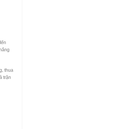
đến
thắng
g, thua
ả trận