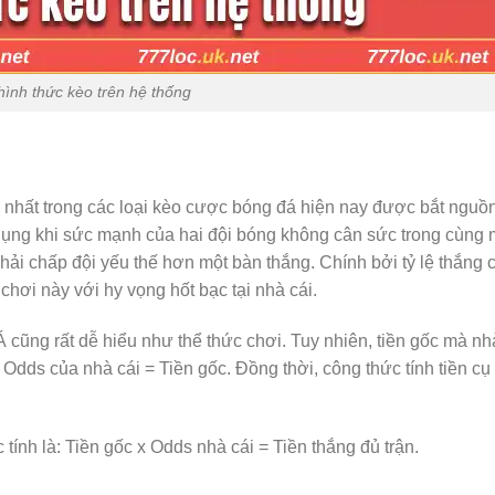
hình thức kèo trên hệ thống
 nhất trong các loại kèo cược bóng đá hiện nay được bắt nguồn
ụng khi sức mạnh của hai đội bóng không cân sức trong cùng 
hải chấp đội yếu thế hơn một bàn thắng. Chính bởi tỷ lệ thắng 
chơi này với hy vọng hốt bạc tại nhà cái.
 cũng rất dễ hiểu như thể thức chơi. Tuy nhiên, tiền gốc mà nh
Odds của nhà cái = Tiền gốc. Đồng thời, công thức tính tiền cụ
tính là: Tiền gốc x Odds nhà cái = Tiền thắng đủ trận.