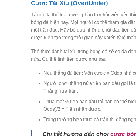
Cược Tài Xỉu (Over/Under)
Tài xỉu là thể loại dược phần lớn hội viên yêu t
bóng đá hiện nay. Mọi người có thể tham gia đặt
một trận đấu. Hãy bỏ qua những phút đầu tiên của
được kiến tạo trong thời gian này khiến tỷ lệ th
Thể thức đánh tài xỉu trong bóng đá sẽ có đa dạ
nửa. Cụ thể tính tiền cược như sau:
Nếu thắng đủ tiền: Vốn cược x Odds nhà cái
Người chơi thắng nửa tiền ban đầu gọi là t
Thắng nửa trận.
Thua mất ½ tiền ban đầu thì bạn có thể hiểu
Odds)/2 = Tiền nhận được.
Trong trường hợp thua cả trận thì đồng nghĩ
Chi tiết hướng dẫn chơi
cược bón