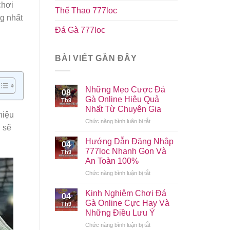
chơi
Thể Thao 777loc
ng nhất
Đá Gà 777loc
BÀI VIẾT GẦN ĐÂY
Những Mẹo Cược Đá
08
Gà Online Hiệu Quả
Th9
Nhất Từ Chuyên Gia
hiệu
ở
Chức năng bình luận bị tắt
n sẽ
Những
Mẹo
Hướng Dẫn Đăng Nhập
04
Cược
777loc Nhanh Gọn Và
Th9
Đá
An Toàn 100%
Gà
ở
Chức năng bình luận bị tắt
Online
Hướng
Hiệu
Dẫn
Quả
Kinh Nghiệm Chơi Đá
04
Đăng
Nhất
Gà Online Cực Hay Và
Th9
Nhập
Từ
Những Điều Lưu Ý
777loc
Chuyên
ở
Chức năng bình luận bị tắt
Nhanh
Gia