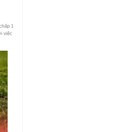
 chấp 1
i việc