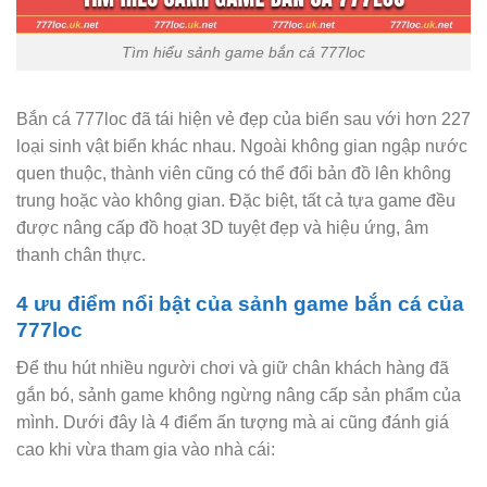
Tìm hiểu sảnh game bắn cá 777loc
Bắn cá 777loc đã tái hiện vẻ đẹp của biển sau với hơn 227
loại sinh vật biển khác nhau. Ngoài không gian ngập nước
quen thuộc, thành viên cũng có thể đổi bản đồ lên không
trung hoặc vào không gian. Đặc biệt, tất cả tựa game đều
được nâng cấp đồ hoạt 3D tuyệt đẹp và hiệu ứng, âm
thanh chân thực.
4 ưu điểm nổi bật của sảnh game bắn cá của
777loc
Để thu hút nhiều người chơi và giữ chân khách hàng đã
gắn bó, sảnh game không ngừng nâng cấp sản phẩm của
mình. Dưới đây là 4 điểm ấn tượng mà ai cũng đánh giá
cao khi vừa tham gia vào nhà cái: