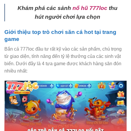
Khám phá các sảnh
nổ hũ 777loc
thu
hút người chơi lựa chọn
Giới thiệu top trò chơi săn cá hot tại trang
game
Bắn cá 777loc đầu tư rất kỹ vào các sản phẩm, chú trọng
từ giao diện, tính năng đến tỷ lệ thưởng của các sinh vật
biển. Dưới đây là 4 tựa game được khách hàng săn đón
nhiều nhất: