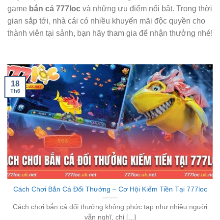
game
bắn cá 777loc
và những ưu điểm nổi bật. Trong thời
gian sắp tới, nhà cái có nhiều khuyến mãi độc quyền cho
thành viên tại sảnh, bạn hãy tham gia để nhận thưởng nhé!
18
Th6
Cách Chơi Bắn Cá Đổi Thưởng – Cơ Hội Kiếm Tiền Tại 777loc
Cách chơi bắn cá đổi thưởng không phức tạp như nhiều người
vẫn nghĩ, chỉ [...]