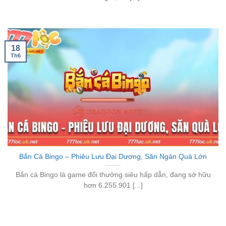
18
Th6
Bắn Cá Bingo – Phiêu Lưu Đại Dương, Săn Ngàn Quà Lớn
Bắn cá Bingo là game đổi thưởng siêu hấp dẫn, đang sở hữu
hơn 6.255.901 [...]